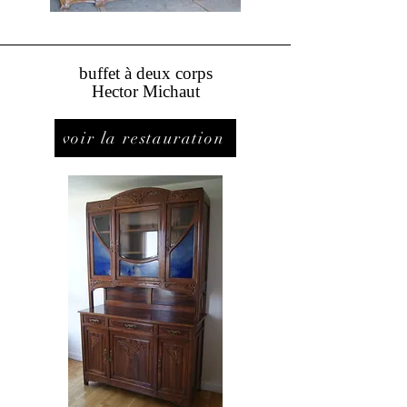
buffet à
deux corps
Hector M
ichaut
voir la restauration