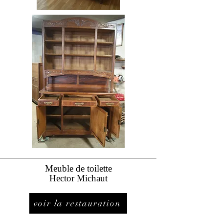
Meuble
de
toilette
Hector M
ichaut
voir la restauration