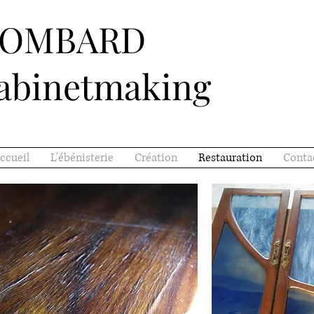
LOMBARD
abinetmaking
ccueil
L'ébénisterie
Création
Restauration
Conta