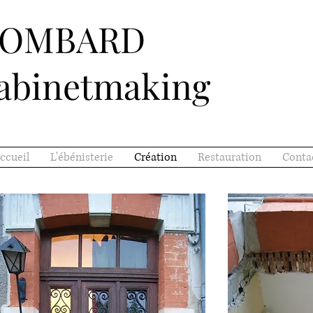
LOMBARD
abinetmaking
ccueil
L'ébénisterie
Création
Restauration
Conta